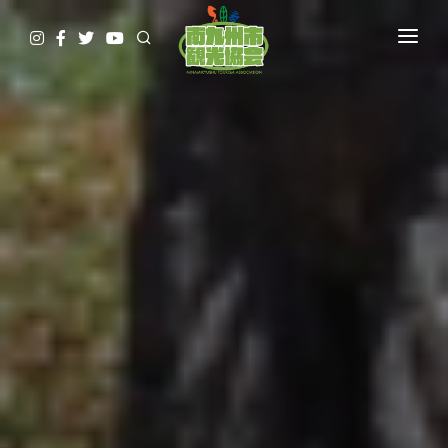
HOME
観て
遊んで
食べて
泊まって
やってみる
調べる
ガイド予約▷
予約・問合せ・パンフ
交通関連