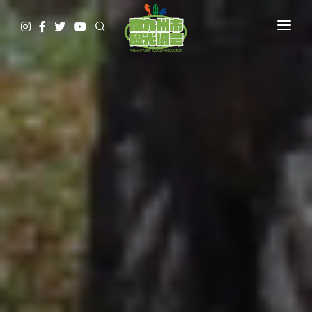
HOME
観て
遊んで
食べて
泊まって
やってみる
調べる
ガイド予約▷
予約・問合せ・パンフ
交通関連