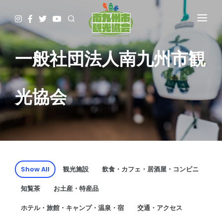
HOME
観て
一般社団法人南九州市観
遊んで
食べて
光協会
泊まって
やってみる
調べる
ガイド予約▷
予約・問合せ・パンフ
Show All
観光施設
飲食・カフェ・居酒屋・コンビニ
交通関連
知覧茶
お土産・特産品
ホテル・旅館・キャンプ・温泉・宿
交通・アクセス