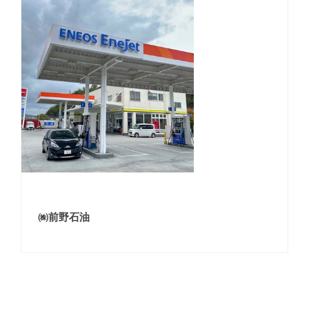
㈱前野石油