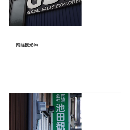
南薩観光㈱