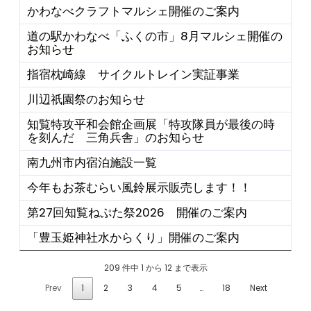
かわなべクラフトマルシェ開催のご案内
道の駅かわなべ「ふくの市」8月マルシェ開催の
お知らせ
指宿枕崎線 サイクルトレイン実証事業
川辺祇園祭のお知らせ
知覧特攻平和会館企画展「特攻隊員が最後の時
を刻んだ 三角兵舎」のお知らせ
南九州市内宿泊施設一覧
今年もお茶むらい風鈴展示販売します！！
第27回知覧ねぷた祭2026 開催のご案内
「豊玉姫神社水からくり」開催のご案内
209 件中 1 から 12 まで表示
Prev
1
2
3
4
5
…
18
Next