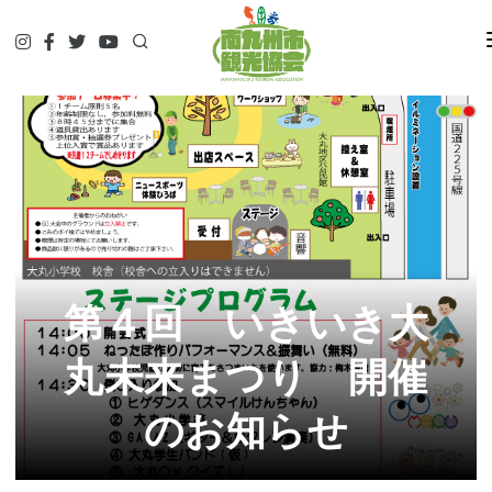
HOME
観て
遊んで
食べて
泊まって
やってみる
調べる
第４回 いきいき大
ガイド予約▷
予約・問合せ・パンフ
丸未来まつり 開催
交通関連
のお知らせ