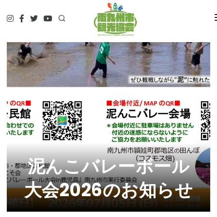
HOME
観て
遊んで
食べて
泊まって
やってみる
調べる
ガイド予約▷
予約・問合せ・パンフ
泥んこバレーボール
交通関連
大会2026のお知らせ