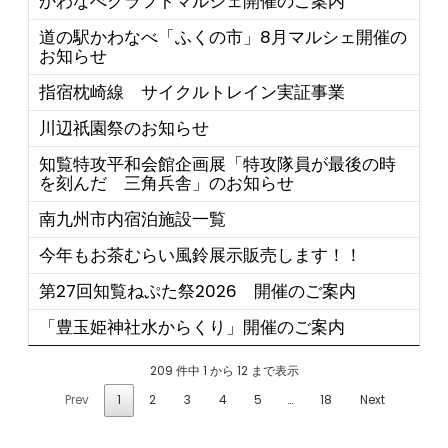
かわなべクラフトマルシェ開催のご案内
道の駅かわなべ「ふくの市」8月マルシェ開催の
お知らせ
指宿枕崎線 サイクルトレイン実証事業
川辺祇園祭のお知らせ
知覧特攻平和会館企画展「特攻隊員が最後の時
を刻んだ 三角兵舎」のお知らせ
南九州市内宿泊施設一覧
今年もお茶むらい風鈴展示販売します！！
第27回知覧ねぷた祭2026 開催のご案内
「豊玉姫神社水からくり」開催のご案内
209 件中 1 から 12 まで表示
Prev
1
2
3
4
5
…
18
Next