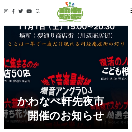
HOME
観て
遊んで
食べて
泊まって
やってみる
調べる
ガイド予約▷
予約・問合せ・パンフ
かわなべ軒先夜市
交通関連
開催のお知らせ