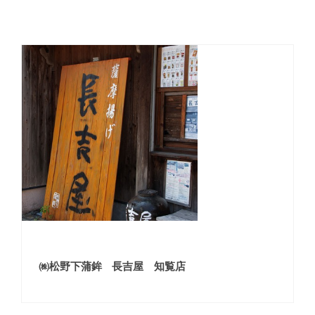
㈱松野下蒲鉾 長吉屋 知覧店