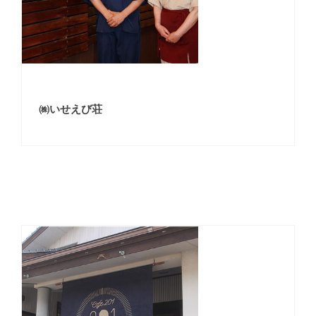
㈱いせえび荘