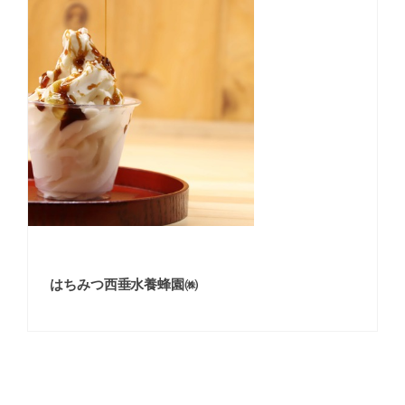
はちみつ西垂水養蜂園㈱