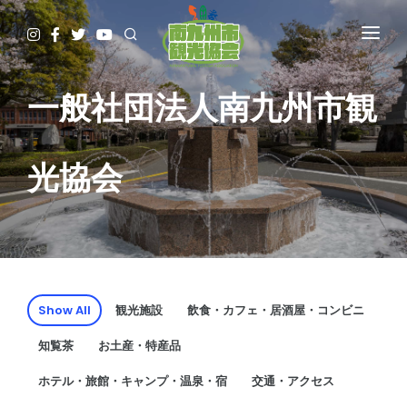
HOME
観て
一般社団法人南九州市観
遊んで
食べて
光協会
泊まって
やってみる
調べる
ガイド予約▷
予約・問合せ・パンフ
Show All
観光施設
飲食・カフェ・居酒屋・コンビニ
交通関連
知覧茶
お土産・特産品
ホテル・旅館・キャンプ・温泉・宿
交通・アクセス