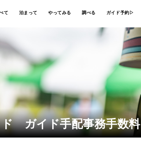
べて
泊まって
やってみる
調べる
ガイド予約▷
イド ガイド手配事務手数料