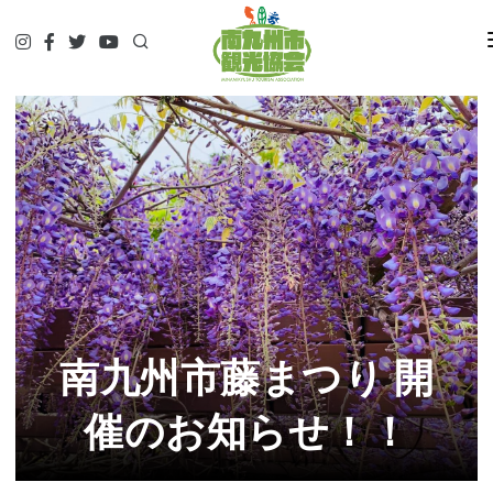
HOME
観て
遊んで
食べて
泊まって
やってみる
調べる
ガイド予約▷
予約・問合せ・パンフ
南九州市藤まつり 開
交通関連
催のお知らせ！！