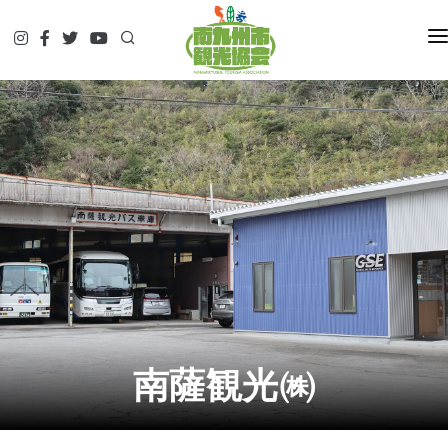
HOME
観て
遊んで
食べて
泊まって
やってみる
調べる
ガイド予約▷
予約・問合せ・パンフ
交通関連
南薩観光㈱