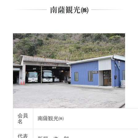
南薩観光㈱
会員
南薩観光㈱
名
代表