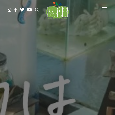
HOME
観て
遊んで
食べて
泊まって
やってみる
調べる
ガイド予約▷
予約・問合せ・パンフ
交通関連