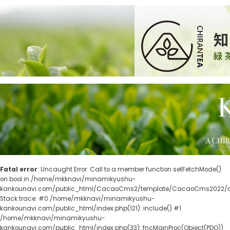
Fatal error
: Uncaught Error: Call to a member function setFetchMode()
on bool in /home/mkknavi/minamikyushu-
kankounavi.com/public_html/CacaoCms2/template/CacaoCms2022/cc
Stack trace: #0 /home/mkknavi/minamikyushu-
kankounavi.com/public_html/index.php(121): include() #1
/home/mkknavi/minamikyushu-
kankounavi.com/public_html/index.php(33): fncMainProc(Object(PDO))