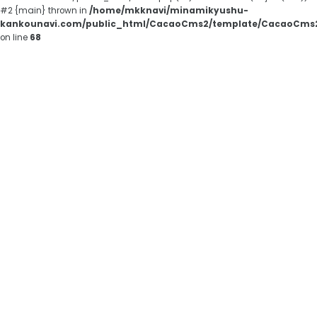
#2 {main} thrown in
/home/mkknavi/minamikyushu-
kankounavi.com/public_html/CacaoCms2/template/CacaoCms2
on line
68