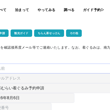
べて
泊まって
やってみる
調べる
ガイド予約▷
申請
観光ガイド
ちらん茶せっけん
その他
況を確認後再度メール等でご連絡いたします。なお、着ぐるみは、南
。