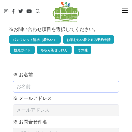
HOME
※お問い合わせ項目を選択してください。
観て
遊んで
パンフレット請求（着払い）
お茶むらい着ぐるみ予約申請
食べて
観光ガイド
ちらん茶せっけん
その他
泊まって
やってみる
※ お名前
調べる
ガイド予約▷
予約・問合せ・パンフ
※ メールアドレス
交通関連
※ お問合せ件名