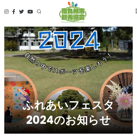
HOME
観て
遊んで
食べて
泊まって
やってみる
調べる
ガイド予約▷
予約・問合せ・パンフ
ふれあいフェスタ
交通関連
2024のお知らせ