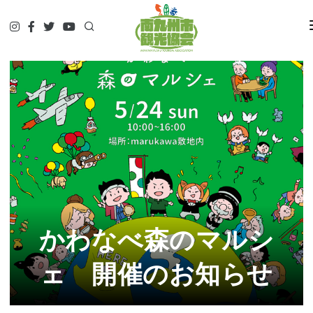
HOME
観て
遊んで
食べて
泊まって
やってみる
調べる
ガイド予約▷
予約・問合せ・パンフ
かわなべ森のマルシ
交通関連
ェ 開催のお知らせ