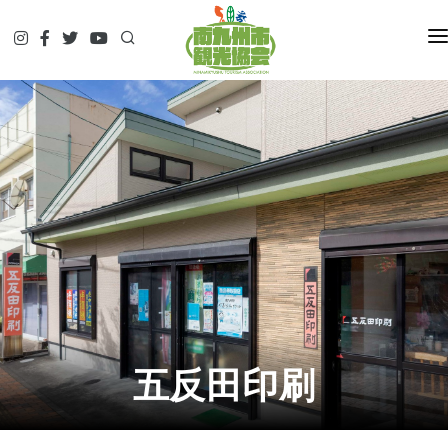
HOME
観て
遊んで
食べて
泊まって
やってみる
調べる
ガイド予約▷
予約・問合せ・パンフ
交通関連
五反田印刷