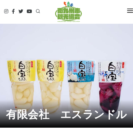
HOME
観て
遊んで
食べて
泊まって
やってみる
調べる
ガイド予約▷
予約・問合せ・パンフ
交通関連
有限会社 エスランドル