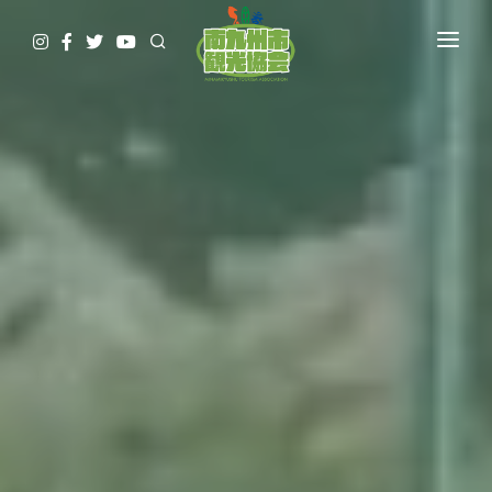
HOME
観て
遊んで
食べて
泊まって
やってみる
調べる
ガイド予約▷
予約・問合せ・パンフ
交通関連